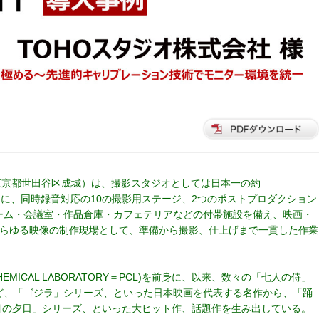
/東京都世田谷区成城）は、撮影スタジオとしては日本一の約
な敷地内に、同時録音対応の10の撮影用ステージ、2つのポストプロダクション
ーム・会議室・作品倉庫・カフェテリアなどの付帯施設を備え、映画・
あらゆる映像の制作現場として、準備から撮影、仕上げまで一貫した作業
HEMICAL LABORATORY＝PCL)を前身に、以来、数々の「七人の侍」
ど、「ゴジラ」シリーズ、といった日本映画を代表する名作から、「踊
丁目の夕日」シリーズ、といった大ヒット作、話題作を生み出している。