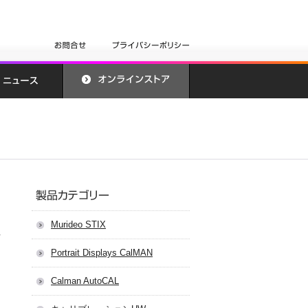
Murideo STIX
Portrait Displays CalMAN
Calman AutoCAL