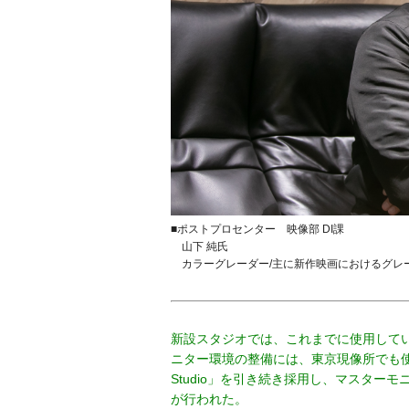
■ポストプロセンター 映像部 DI課
山下 純氏
カラーグレーダー/主に新作映画におけるグレ
新設スタジオでは、これまでに使用して
ニター環境の整備には、東京現像所でも使
Studio」を引き続き採用し、マスタ
が行われた。