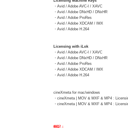
Licensing Machine Keys
・Avid / Adobe AVC-I / XAVC
・Avid / Adobe DNxHD / DNxHR
・Avid / Adobe ProRes
・Avid / Adobe XDCAM / IMX
・Avid / Adobe H.264
Licensing with iLok
・Avid / Adobe AVC-I / XAVC
・Avid / Adobe DNxHD / DNxHR
・Avid / Adobe ProRes
・Avid / Adobe XDCAM / IMX
・Avid / Adobe H.264
cineXmeta for mac/windows
・cineXmeta | MOV & MXF & MP4 : Licensi
・cineXmeta | MOV & MXF & MP4 : Licensin
特記：