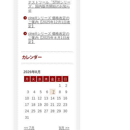
テストツール「STIXシリー
ズ」国内販売開始のお知ら
せ
cineXシリーズ 価格改定の
ご案内【2025年12月1日改
定】
cineXシリーズ 価格改定の
ご案内【2025年８月1日改
定】
2026年8月
月
火
水
木
金
土
日
1
2
3
4
5
6
7
8
9
10
11
12
13
14
15
16
17
18
19
20
21
22
23
24
25
26
27
28
29
30
31
<< 7月
9月 >>