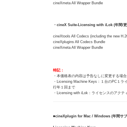
cineXmeta All Wrapper Bundle
・cineX Suite-Licensing with iLok (年間
cineXtools All Codecs (including the new H.2
cineXplugins All Codecs Bundle
cineXmeta All Wrapper Bundle
特記：
・本価格表の内容は予告なしに変更する場合
・Licensing Machine Keys：１
行年１回まで
・Licensing with iLok：ライセ
■cineXplugin for Mac / Windows (