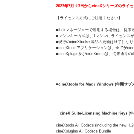
2023年7月１3日からcineXシリーズのラ
【ライセンス方式にご注意ください】
■iLokマネージャーで運用する場合は、従
■マシンキー方式は、1マシンにライセンス
■現行のcineXtools+製品の更新は終了にな
■cineXtoolsアプリケーションは、全てがcineXt
■cineXplugin及びcineXmetaは、従
■cineXtools for Mac / Windows (年
・cineX Suite-
Licensing Machine Keys
(
cineXtools All Codecs (including the new H.2
cineXplugins All Codecs Bundle