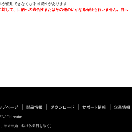
ルが使用できなくなる可能性があります。
に
対
し
て、
目的への適合性ま
た
は
そ
の他の
い
か
なる
保証
も
行
い
ませ
ん
。自己
 8F bizcube
祭日、年末年始、弊社休業日を除く）