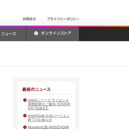
cineXシリーズ ライセンス
形態変更のご案内【2026年
8月7日改定】
cineXSuite iLokバージョン
終了のお知らせ
Murideo社製 8K対応HDMI