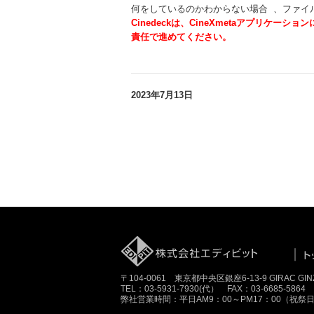
何をしているのかわからない場合 、ファイ
C
i
ne
d
ec
k
は
、C
i
ne
Xm
e
t
a
アプ
リ
ケ
ー
ショ
ン
責任で進めてください。
2023年7月13日
〒104-0061 東京都中央区銀座6-13-9 GIRAC GINZA
TEL：03-5931-7930(代） FAX：03-6685-5864
弊社営業時間：平日AM9：00～PM17：00（祝