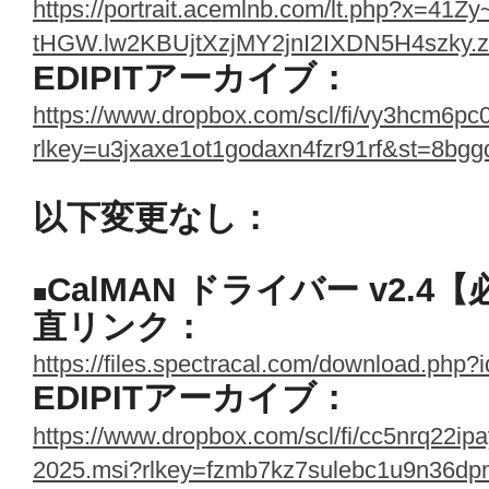
https://portrait.acemlnb.com/lt.php?x=41
tHGW.lw2KBUjtXzjMY2jnI2IXDN5H4szky
EDIPITアーカイブ：
https://www.dropbox.com/scl/fi/vy3hcm6p
rlkey=u3jxaxe1ot1godaxn4fzr91rf&st=8bgg
以下変更なし：
CalMAN ドライバー v2.4
■
直リンク：
https://files.spectracal.com/download.php?
EDIPITアーカイブ：
https://www.dropbox.com/scl/fi/cc5nrq22
2025.msi?rlkey=fzmb7kz7sulebc1u9n36dp