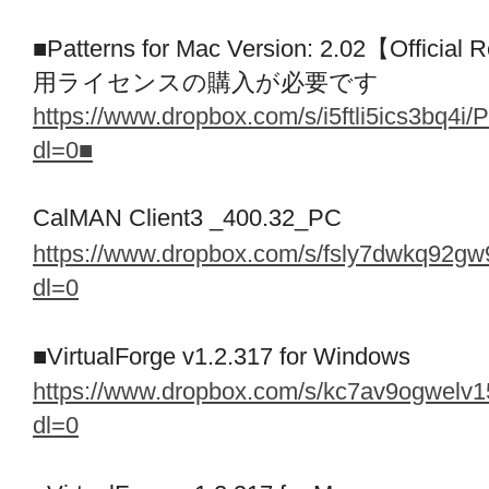
■Patterns for Mac Version: 2.02【Officia
用ライセンスの購入が必要です
https://www.dropbox.com/s/i5ftli5ics3bq4i
dl=0
■
CalMAN Client3 _400.32_PC
https://www.dropbox.com/s/fsly7dwkq92g
dl=0
■VirtualForge v1.2.317 for Windows
https://www.dropbox.com/s/kc7av9ogwelv1
dl=0