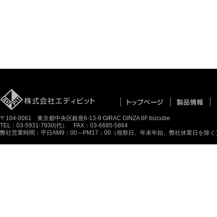
〒104-0061 東京都中央区銀座6-13-9 GIRAC GINZA 8F bizcube
TEL：03-5931-7930(代） FAX：03-6685-5864
弊社営業時間：平日AM9：00～PM17：00（祝祭日、年末年始、弊社休業日を除く