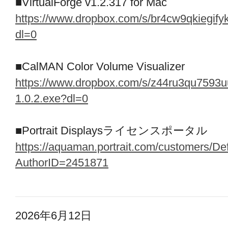
■VirtualForge v1.2.317 for Mac
https://www.dropbox.com/s/br4cw9qkiegif
dl=0
■CalMAN Color Volume Visualizer
https://www.dropbox.com/s/z44ru3qu7593u
1.0.2.exe?dl=0
■Portrait Displaysライセンスポータル
https://aquaman.portrait.com/customers/De
AuthorID=2451871
2026年6月12日