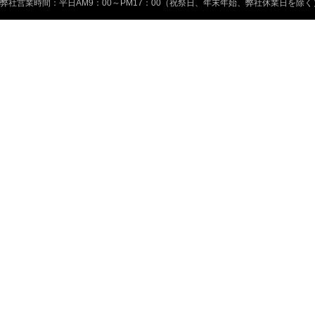
弊社営業時間：平日AM9：00～PM17：00（祝祭日、年末年始、弊社休業日を除く