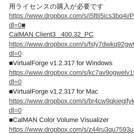
用ライセンスの購入が必要です
https://www.dropbox.com/s/i5ftli5ics3bq4i
dl=0
■
CalMAN Client3 _400.32_PC
https://www.dropbox.com/s/fsly7dwkq92g
dl=0
■VirtualForge v1.2.317 for Windows
https://www.dropbox.com/s/kc7av9ogwelv1
dl=0
■VirtualForge v1.2.317 for Mac
https://www.dropbox.com/s/br4cw9qkiegif
dl=0
■CalMAN Color Volume Visualizer
https://www.dropbox.com/s/z44ru3qu7593u