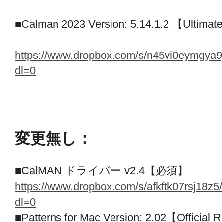
■Calman 2023 Version: 5.14.1.2 【Ulti
https://www.dropbox.com/s/n45vi0eymgya
dl=0
変更無し：
■CalMAN ドライバー v2.4【必須】
https://www.dropbox.com/s/afkftk07rsj18
dl=0
■Patterns for Mac Version: 2.02【Officia