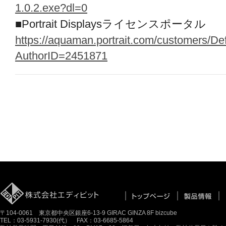
1.0.2.exe?dl=0
■Portrait Displaysライセンスポータル
https://aquaman.portrait.com/customers/De
AuthorID=2451871
〒104-0061 東京都中央区銀座6-13-9 GIRAC GINZA 8F bizcube
TEL：03-5931-7930(代） FAX：03-6685-5864