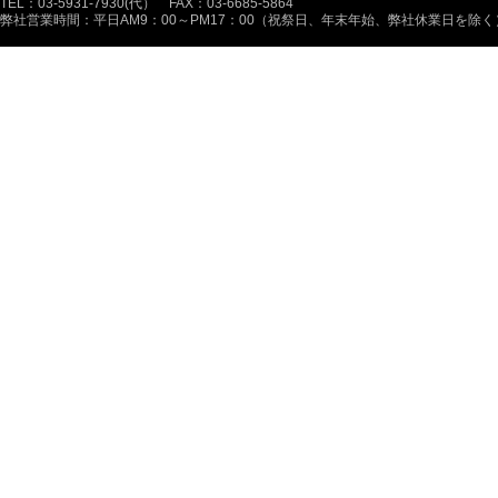
TEL：03-5931-7930(代） FAX：03-6685-5864
弊社営業時間：平日AM9：00～PM17：00（祝祭日、年末年始、弊社休業日を除く