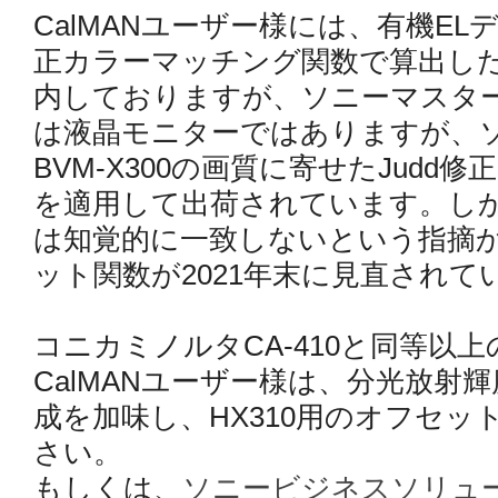
CalMANユーザー様には、有機EL
正カラーマッチング関数で算出した
内しておりますが、ソニーマスターモ
は液晶モニターではありますが、
BVM-X300の画質に寄せたJud
を適用して出荷されています。しかし
は知覚的に一致しないという指摘からH
ット関数が2021年末に見直されて
コニカミノルタCA-410と同等以
CalMANユーザー様は、分光放射
成を加味し、HX310用のオフセッ
さい。
もしくは、
ソニービジネスソリュ