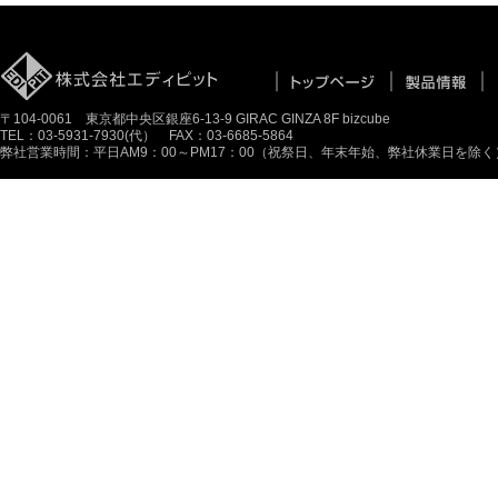
〒104-0061 東京都中央区銀座6-13-9 GIRAC GINZA 8F bizcube
TEL：03-5931-7930(代） FAX：03-6685-5864
弊社営業時間：平日AM9：00～PM17：00（祝祭日、年末年始、弊社休業日を除く