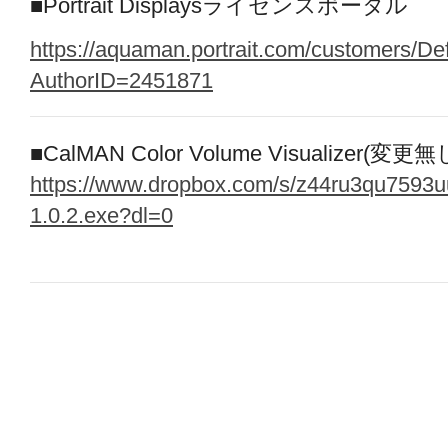
■Portrait Displaysライセンスポータル
https://aquaman.portrait.com/customers/De
AuthorID=2451871
■CalMAN Color Volume Visualizer(変更
https://www.dropbox.com/s/z44ru3qu7593u
1.0.2.exe?dl=0