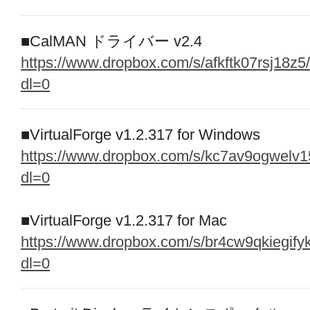
■CalMAN ドライバー v2.4
https://www.dropbox.com/s/afkftk07rsj18
dl=0
■VirtualForge v1.2.317 for Windows
https://www.dropbox.com/s/kc7av9ogwelv1
dl=0
■VirtualForge v1.2.317 for Mac
https://www.dropbox.com/s/br4cw9qkiegif
dl=0