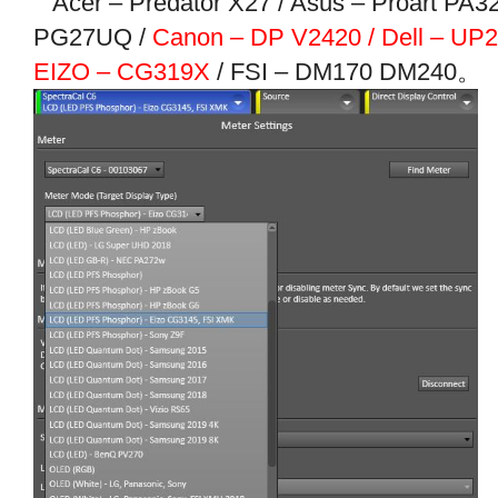
Acer – Predator X27 / Asus – Proart PA
PG27UQ /
Canon – DP V2420 / Dell – UP
EIZO – CG319X
/ FSI – DM170 DM240。