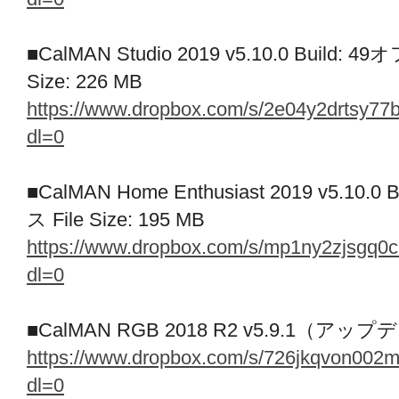
■CalMAN Studio 2019 v5.10.0 Build
Size: 226 MB
https://www.dropbox.com/s/2e04y2drtsy7
dl=0
■CalMAN Home Enthusiast 2019 v5.1
ス File Size: 195 MB
https://www.dropbox.com/s/mp1ny2zjsgq
dl=0
■CalMAN RGB 2018 R2 v5.9.1（ア
https://www.dropbox.com/s/726jkqvon0
dl=0