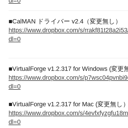
dl=0
■CalMAN ドライバー v2.4（変更無し）
https://www.dropbox.com/s/rrakf81t28a2i
dl=0
■VirtualForge v1.2.317 for Windows (
https://www.dropbox.com/s/p7wsc04pvnbi9
dl=0
■VirtualForge v1.2.317 for Mac (変更無し
https://www.dropbox.com/s/4evfxfyzgfu18
dl=0