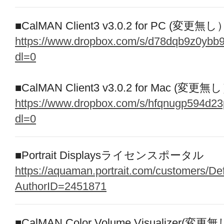
■CalMAN Client3 v3.0.2 for PC (変更無し
https://www.dropbox.com/s/d78dqb9z0yb
dl=0
■CalMAN Client3 v3.0.2 for Mac (変更無
https://www.dropbox.com/s/hfqnugp594d2
dl=0
■Portrait Displaysライセンスポータル
https://aquaman.portrait.com/customers/De
AuthorID=2451871
■CalMAN Color Volume Visualizer(変更